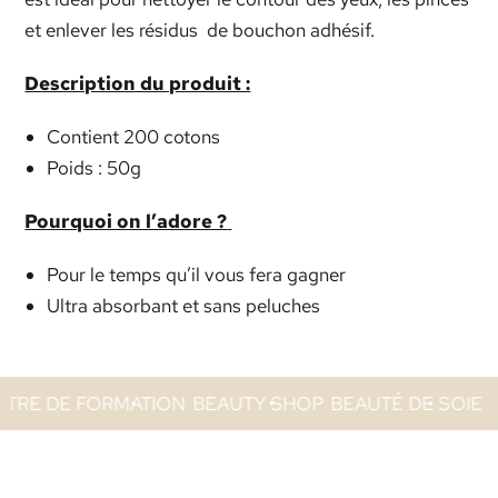
et enlever les résidus
de bouchon adhésif.
Description du produit :
Contient 200 cotons
Poids : 50g
Pourquoi on l’adore ?
Pour le temps qu’il vous fera gagner
Ultra absorbant et sans peluches
DE FORMATION
BEAUTY SHOP
BEAUTÉ DE SOIE
INSTI