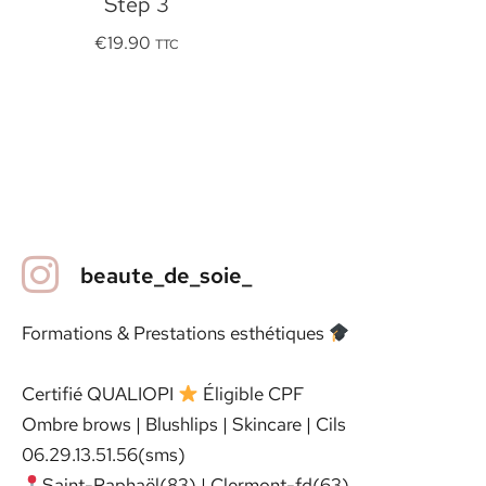
Step 3
€
19.90
TTC
beaute_de_soie_
Formations & Prestations esthétiques
Certifié QUALIOPI
Éligible CPF
Ombre brows | Blushlips | Skincare | Cils
06.29.13.51.56(sms)
Saint-Raphaël(83) | Clermont-fd(63)