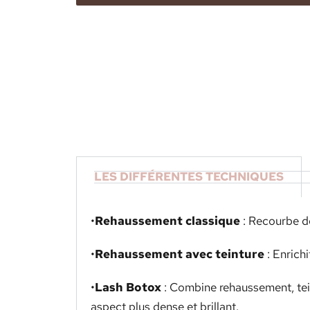
LES DIFFÉRENTES TECHNIQUES
•
Rehaussement classique
: Recourbe dé
•
Rehaussement avec teinture
: Enrichi
•
Lash Botox
: Combine rehaussement, teint
aspect plus dense et brillant.