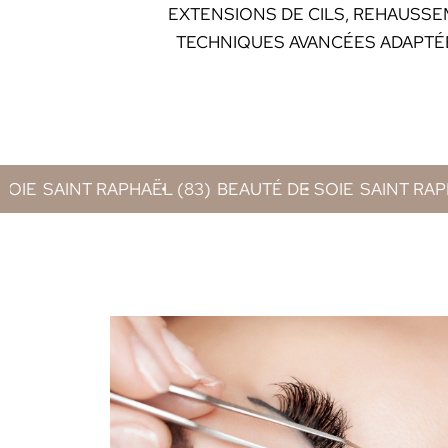
EXTENSIONS DE CILS, REHAUSSE
TECHNIQUES AVANCÉES ADAPTÉ
HAËL (83)
BEAUTÉ DE SOIE
SAINT RAPHAËL (83)