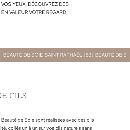
R VOS YEUX. DÉCOUVREZ DES
 EN VALEUR VOTRE REGARD
IE
SAINT RAPHAËL (83)
BEAUTÉ DE SOIE
SAINT RAPHA
E CILS
 Beauté de Soie sont réalisées avec des cils
té, collés un à un sur vos cils naturels sans